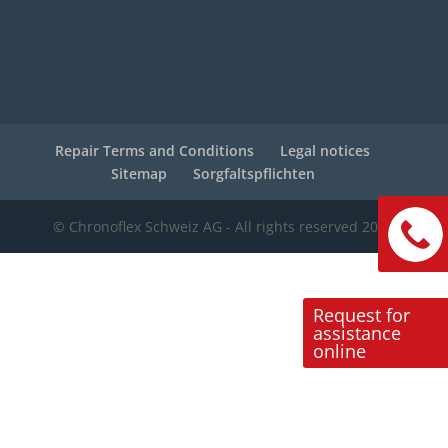
Repair Terms and Conditions
Legal notices
Sitemap
Sorgfaltspflichten
© Chronoflex Schweiz AG - All rights reserved 2022
e contenu de
Request for
e vous déranger, mais on aimerait bien
assistance
 visite...
online
ertifiés par