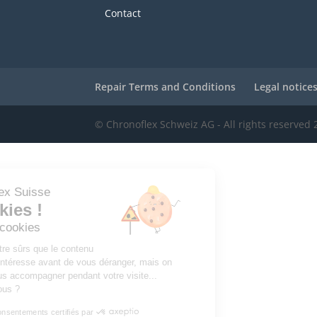
Contact
Repair Terms and Conditions
Legal notice
© Chronoflex Schweiz AG - All rights reserved
CHRONO Flex Suisse
Les Cookies !
Gestion des cookies
On a attendu d'être sûrs que le contenu
de ce site vous intéresse avant de vous déranger, mais on
aimerait bien vous accompagner pendant votre visite...
C'est OK pour vous ?
Consentements certifiés par