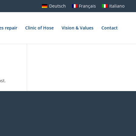
Deutsch
Français
Italiano
es repair
Clinic of Hose
Vision & Values
Contact
st.