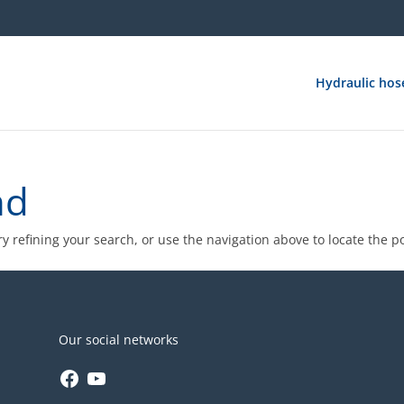
Hydraulic hos
nd
 refining your search, or use the navigation above to locate the po
Our social networks
Facebook
YouTube