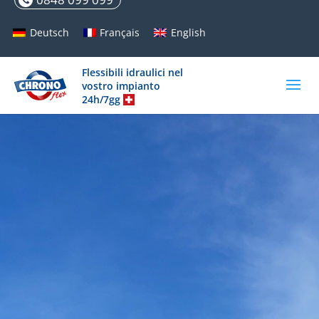
Deutsch
Français
English
Flessibili idraulici nel
vostro impianto
24h/7gg