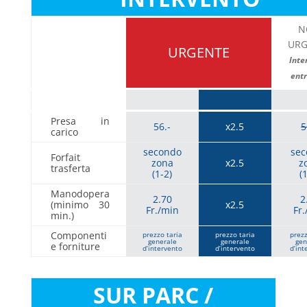
N
URG
URGENTE
Inte
ent
Presa in
56.-
x2.5
5
carico
secondo
sec
Forfait
zona
x2.5
z
trasferta
(1-2)
(
Manodopera
2.70
2
(minimo 30
x2.5
Fr./min
Fr
min.)
Componenti
prezzo taria
prezzo taria
prezz
generale
generale
gen
e forniture
d’intervento
d’intervento
d’int
SUR PARC /