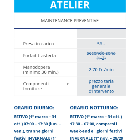
ATELIER
MAINTENANCE PREVENTIVE
Presa in carico
56.-
secondo zona
Forfait trasferta
(1-2)
Manodopera
2.70 Fr./min
(minimo 30 min.)
prezzo taria
Componenti e
generale
forniture
d’intervento
ORARIO DIURNO:
ORARIO NOTTURNO:
ESTIVO (1° marzo – 31
ESTIVO (1° marzo – 31 ott.)
ott.) 07:00 – 17:30 (lun. –
17:30 – 07:00, compresi i
ven.), tranne giorni
week-end e i giorni festivi
festivi INVERNALE (1°
INVERNALE (1° nov. – 28/29