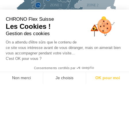
CHRONO Flex Suisse
Les Cookies !
Gestion des cookies
On a attendu d'être sûrs que le contenu de
Richiesta
ce site vous intéresse avant de vous déranger, mais on aimerait bien
online
vous accompagner pendant votre visite...
d'intervento
C'est OK pour vous ?
Contattateci
Consentements certifiés par
per maggiori particolari
Non merci
Je choisis
OK pour moi
Plateforme de Gestion du Consentement : Personnalisez vos Options
Axeptio consent
Notre plateforme vous permet d'adapter et de gérer vos paramètres de 
Chronoflex Schweiz AG
Hasenmattstr. 2
CH-4900 Langenthal