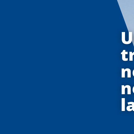
U
t
n
n
l