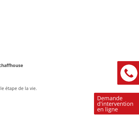
Schaffhouse
e étape de la vie.
Demande
d'intervention
en ligne
ions. Personnalisez vos préférences pour contrôler la manière dont vos