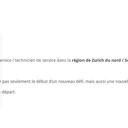
ervice / technicien de service dans la
région de Zurich du nord / 
pas seulement le début d’un nouveau défi, mais aussi une nouvell
 départ.
ns
de confidentialité, en garantissant la conformité avec les réglementat