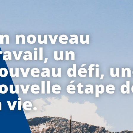
n nouveau
ravail, un
ouveau défi, u
ouvelle étape d
a vie.