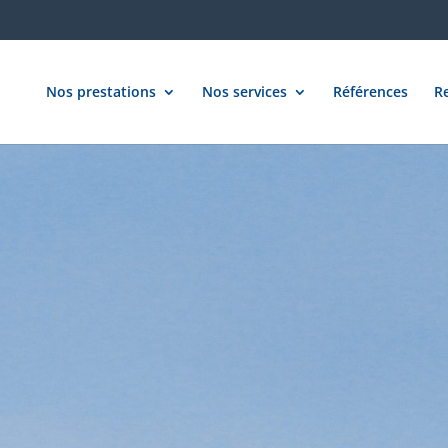
Nos prestations
Nos services
Références
R