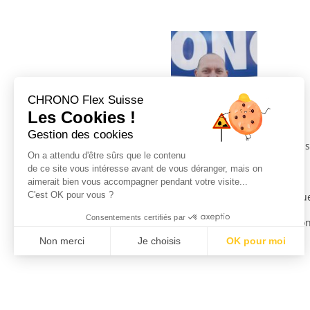
CHRONO Flex Suisse
Les Cookies !
Michael Schmidt
Gestion des cookies
Notre nouveau conseiller de s
On a attendu d'être sûrs que le contenu
de ce site vous intéresse avant de vous déranger, mais on
aimerait bien vous accompagner pendant votre visite...
C'est OK pour vous ?
Un nouveau travail ne marque 
Consentements certifiés par
Nous leurs souhaitons un bon
Non merci
Je choisis
OK pour moi
Plateforme de Gestion du Consentement : Personnalisez vos Optio
Axeptio consent
Notre plateforme vous permet d'adapter et de gérer vos paramètres 