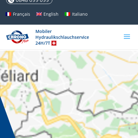
Français
English
Italiano
Mobiler
Hydraulikschlauchservice
24H/7T